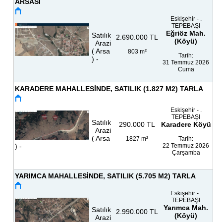
ARSASI
Eskişehir - .
TEPEBAŞI
Eğriöz Mah.
Satılık
2.690.000
TL
(Köyü)
Arazi
( Arsa
803 m²
Tarih:
) -
31 Temmuz 2026
Cuma
KARADERE MAHALLESİNDE, SATILIK (1.827 M2) TARLA
Eskişehir - .
TEPEBAŞI
Satılık
290.000
TL
Karadere Köyü
Arazi
( Arsa
1827 m²
Tarih:
) -
22 Temmuz 2026
Çarşamba
YARIMCA MAHALLESİNDE, SATILIK (5.705 M2) TARLA
Eskişehir - .
TEPEBAŞI
Yarımca Mah.
Satılık
2.990.000
TL
(Köyü)
Arazi