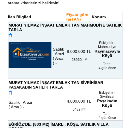
arama kriterlerinizi belirleyin!!
Fiyata göre
İlan Bilgileri
Konum
(arTAN)
MURAT YILMAZ İNŞAAT EMLAK TAN MAHMUDİYE SATILIK
TARLA
Eskişehir -
Mahmudiye
Satılık
Kaymazyayla
9.000.000
TL
Arazi
Köyü
( Arsa
28960 m²
) -
Tarih:
4 gün önce
MURAT YILMAZ İNŞAAT EMLAK TAN SİVRİHİSAR
PAŞAKADIN SATILIK TARLA
Eskişehir -
Sivrihisar
Paşakadın
4.000.000
TL
Satılık Arazi
Köyü
( Arsa ) -
5482 m²
Tarih:
4 gün önce
EĞRİÖZ’DE, (803 M2) İMARLI, KÖŞE, SATILIK VİLLA