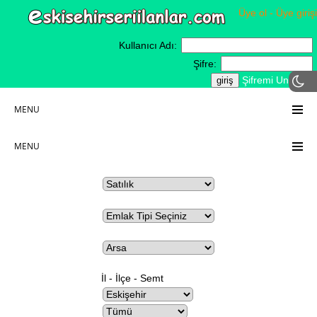
Üye ol - Üye girişi
Kullanıcı Adı:
Şifre:
Şifremi Unuttum
MENU
MENU
İl - İlçe - Semt