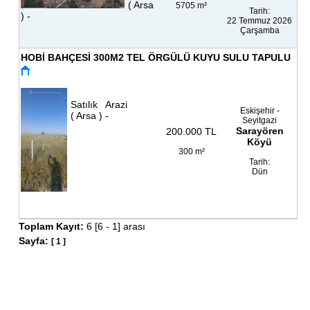
( Arsa
5705 m²
Tarih:
) -
22 Temmuz 2026
Çarşamba
HOBİ BAHÇESİ 300M2 TEL ÖRGÜLÜ KUYU SULU TAPULU
Satılık Arazi
Eskişehir -
( Arsa ) -
Seyitgazi
Sarayören
200.000
TL
Köyü
300 m²
Tarih:
Dün
Toplam Kayıt:
6 [6 - 1] arası
Sayfa:
[
1
]