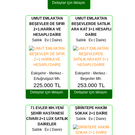
Detaylar için tıklayın.
UMUT EMLAKTAN
UMUT EMLAKTAN
BEŞEVLER DE SIFIR
BEŞEVLERDE SATILIK
2+1.HARİKA VE
ARA KAT 3+1 HESAPLI
HESAPLI DAİRE
DAİRE
Satılık Ev ( Daire)
Satılık Ev ( Daire)
Eskişehir - Merkez -
Eskişehir - Merkez -
Ertuğrulgazi Mh.
Beşevler Mh.
225.000
TL
253.000
TL
Detaylar için tıklayın.
Detaylar için tıklayın.
71 EVLER MH.YENİ
ŞİRİNTEPE HAKİM
ŞEHİR HASTANESİ
SOKAK 2+1 DAİRE
CİVARI 2+1 LÜX SATILIK
Satılık Ev ( Daire)
DAİRELER
Satılık Ev ( Daire)