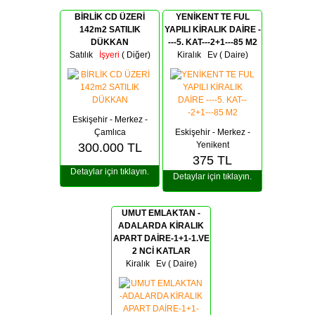
BİRLİK CD ÜZERİ
YENİKENT TE FUL
142m2 SATILIK
YAPILI KİRALIK DAİRE -
DÜKKAN
---5. KAT---2+1---85 M2
Satılık
İşyeri
( Diğer)
Kiralık
Ev ( Daire)
Eskişehir - Merkez -
Çamlıca
Eskişehir - Merkez -
Yenikent
300.000
TL
375
TL
Detaylar için tıklayın.
Detaylar için tıklayın.
UMUT EMLAKTAN -
ADALARDA KİRALIK
APART DAİRE-1+1-1.VE
2 NCİ KATLAR
Kiralık
Ev ( Daire)