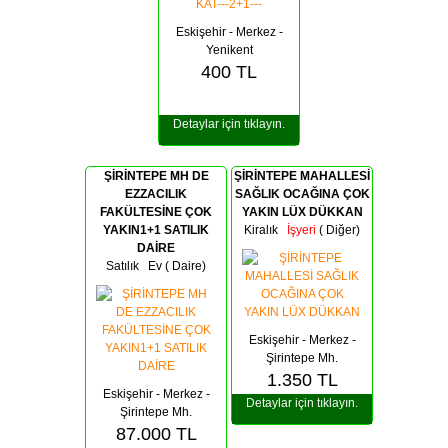
Eskişehir - Merkez -
Yenikent
400
TL
Detaylar için tıklayın.
ŞİRİNTEPE MH DE
ŞİRİNTEPE MAHALLESİ
EZZACILIK
SAĞLIK OCAĞINA ÇOK
FAKÜLTESİNE ÇOK
YAKIN LÜX DÜKKAN
YAKIN1+1 SATILIK
Kiralık
İşyeri
( Diğer)
DAİRE
Satılık Ev ( Daire)
Eskişehir - Merkez -
Şirintepe Mh.
1.350
TL
Eskişehir - Merkez -
Detaylar için tıklayın.
Şirintepe Mh.
87.000
TL