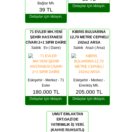
Bağlar Mh.
Detaylar için tıklayın.
39
TL
Detaylar için tıklayın.
71 EVLER MH.YENİ
KIBRIS BULVARINA
ŞEHİR HASTANESİ
12,70 METRE CEPHELİ
CİVARI 2+1 SIFIR DAİRE
242m2 ARSA
Satılık Ev ( Daire)
Satılık Arazi ( Arsa)
Eskişehir - Merkez - 71
Eskişehir - Merkez -
Evler
Erenköy Mh.
180.000
TL
205.000
TL
Detaylar için tıklayın.
Detaylar için tıklayın.
UMUT EMLAKTAN
ERT.GAZİ DE
YATIRIMLIK İŞ YERİ.
(KAHVE RUHSATLI)