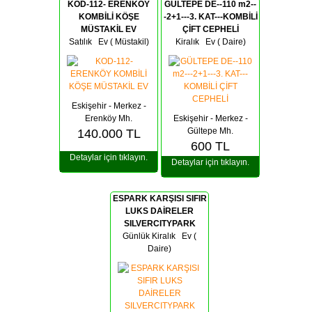
KOD-112- ERENKÖY
GÜLTEPE DE--110 m2--
KOMBİLİ KÖŞE
-2+1---3. KAT---KOMBİLİ
MÜSTAKİL EV
ÇİFT CEPHELİ
Satılık Ev ( Müstakil)
Kiralık
Ev ( Daire)
Eskişehir - Merkez -
Erenköy Mh.
Eskişehir - Merkez -
Gültepe Mh.
140.000
TL
600
TL
Detaylar için tıklayın.
Detaylar için tıklayın.
ESPARK KARŞISI SIFIR
LUKS DAİRELER
SILVERCITYPARK
Günlük Kiralık Ev (
Daire)