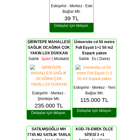
Eskişehir - Merkez - Eski
Bağlar Mh.
39
TL
Detaylar için tıklayın.
ŞİRİNTEPE MAHALLESİ
Üniversite cd 50 metre
SAĞLIK OCAĞINA ÇOK
Full Eşyalı 1+1 50 m2
YAKIN LÜX DÜKKAN
Espark yakını
Satılık
İşyeri
( Müstakil)
Satılık Ev ( Daire)
Eskişehir - Merkez - Yeni
Eskişehir - Merkez -
Bağlar Mh.
Şirintepe Mh.
115.000
TL
235.000
TL
Detaylar için tıklayın.
Detaylar için tıklayın.
SATILMIŞOĞLU MH
KOD-78-EMEK ÖLÇE
7745 M2 SATILIK TARLA
SİTESİ 3 +1