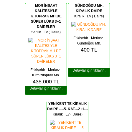
MOR İNŞAAT
GÜNDOĞDU MH.
KALİTESİYLE
KİRALIK DAİRE
K.TOPRAK MH.DE
Kiralık
Ev ( Daire)
SÜPER LÜKS 3+1
DAİRELER
Satılık Ev ( Daire)
Eskişehir - Merkez -
Gündoğdu Mh.
400
TL
Eskişehir - Merkez -
Detaylar için tıklayın.
Kırmızıtoprak Mh.
435.000
TL
Detaylar için tıklayın.
YENİKENT TE KİRALIK
DAİRE ----5. KAT---2+1---
Kiralık
Ev ( Daire)