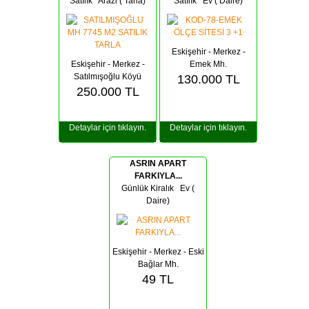
Satılık Arazi ( Tarla)
Satılık Ev ( Daire)
Eskişehir - Merkez -
Eskişehir - Merkez -
Emek Mh.
Satılmışoğlu Köyü
130.000
TL
250.000
TL
Detaylar için tıklayın.
Detaylar için tıklayın.
ASRIN APART
FARKIYLA...
Günlük Kiralık Ev (
Daire)
Eskişehir - Merkez - Eski
Bağlar Mh.
49
TL