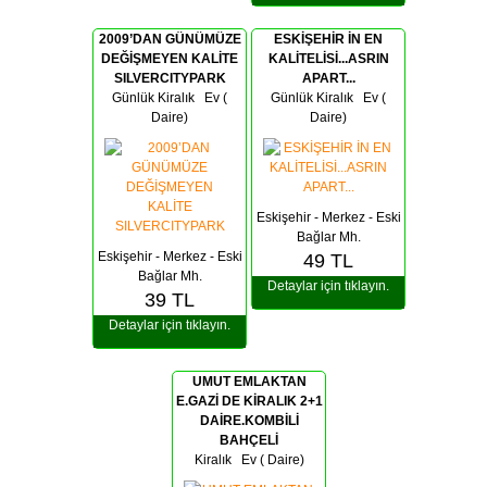
2009’DAN GÜNÜMÜZE
ESKİŞEHİR İN EN
DEĞİŞMEYEN KALİTE
KALİTELİSİ...ASRIN
SILVERCITYPARK
APART...
Günlük Kiralık Ev (
Günlük Kiralık Ev (
Daire)
Daire)
Eskişehir - Merkez - Eski
Bağlar Mh.
Eskişehir - Merkez - Eski
49
TL
Bağlar Mh.
Detaylar için tıklayın.
39
TL
Detaylar için tıklayın.
UMUT EMLAKTAN
E.GAZİ DE KİRALIK 2+1
DAİRE.KOMBİLİ
BAHÇELİ
Kiralık
Ev ( Daire)