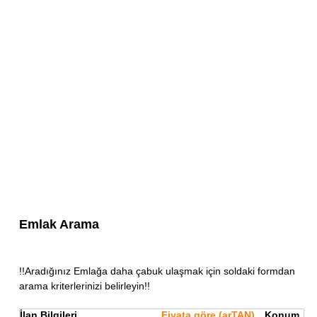
Emlak Arama
!!Aradığınız Emlağa daha çabuk ulaşmak için soldaki formdan
arama kriterlerinizi belirleyin!!
İlan Bilgileri
Fiyata göre (arTAN)
Konum