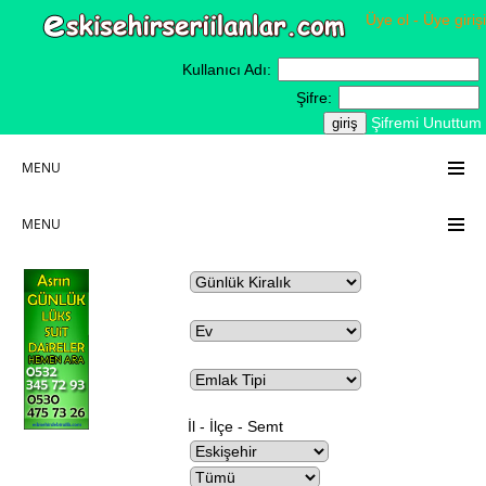
Üye ol - Üye girişi
Kullanıcı Adı:
Şifre:
Şifremi Unuttum
MENU
MENU
İl - İlçe - Semt