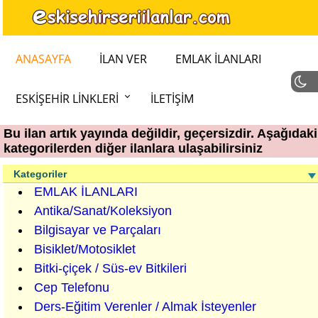
ANASAYFA
İLAN VER
EMLAK İLANLARI
ESKIŞEHIR LINKLERI
İLETIŞIM
Bu ilan artık yayında değildir, geçersizdir. Aşağıdaki
kategorilerden diğer ilanlara ulaşabilirsiniz
Kategoriler
EMLAK İLANLARI
Antika/Sanat/Koleksiyon
Bilgisayar ve Parçaları
Bisiklet/Motosiklet
Bitki-çiçek / Süs-ev Bitkileri
Cep Telefonu
Ders-Eğitim Verenler / Almak İsteyenler