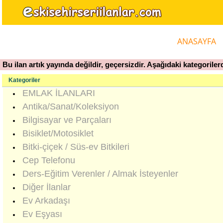
ANASAYFA
Bu ilan artık yayında değildir, geçersizdir. Aşağıdaki kategorilerd
Kategoriler
EMLAK İLANLARI
Antika/Sanat/Koleksiyon
Bilgisayar ve Parçaları
Bisiklet/Motosiklet
Bitki-çiçek / Süs-ev Bitkileri
Cep Telefonu
Ders-Eğitim Verenler / Almak İsteyenler
Diğer İlanlar
Ev Arkadaşı
Ev Eşyası