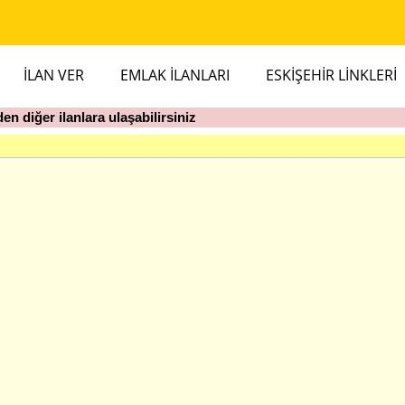
İLAN VER
EMLAK İLANLARI
ESKIŞEHIR LINKLERI
en diğer ilanlara ulaşabilirsiniz