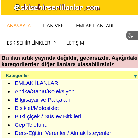
ANASAYFA
İLAN VER
EMLAK İLANLARI
ESKIŞEHIR LINKLERI
İLETIŞIM
Bu ilan artık yayında değildir, geçersizdir. Aşağıdaki
kategorilerden diğer ilanlara ulaşabilirsiniz
Kategoriler
EMLAK İLANLARI
Antika/Sanat/Koleksiyon
Bilgisayar ve Parçaları
Bisiklet/Motosiklet
Bitki-çiçek / Süs-ev Bitkileri
Cep Telefonu
Ders-Eğitim Verenler / Almak İsteyenler